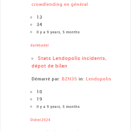
crowdlending en général
13
34
Il y a 9 years, 5 months
darkbader
Stats Lendopolis incidents,
dépot de bilan
Démarré par:
BZH35
in:
Lendopolis
10
19
Il y a 9 years, 5 months
Didier2924