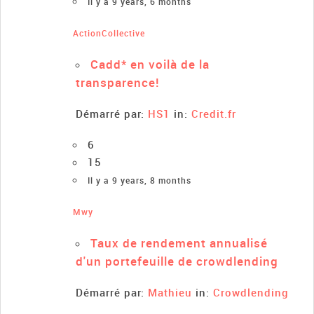
Il y a 9 years, 6 months
ActionCollective
Cadd* en voilà de la
transparence!
Démarré par:
HS1
in:
Credit.fr
6
15
Il y a 9 years, 8 months
Mwy
Taux de rendement annualisé
d'un portefeuille de crowdlending
Démarré par:
Mathieu
in:
Crowdlending