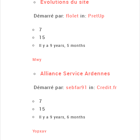
Evolutions du site
Démarré par:
flolet
in:
PretUp
7
15
Il y a 9 years, 5 months
Mwy
Alliance Service Ardennes
Démarré par:
sebfar91
in:
Credit.fr
7
15
Il y a 9 years, 6 months
Yopxav