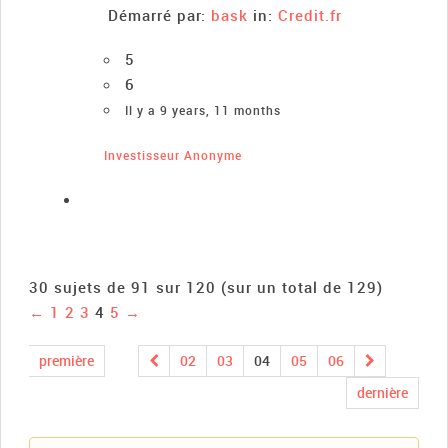
Démarré par:
bask
in:
Credit.fr
5
6
Il y a 9 years, 11 months
Investisseur Anonyme
30 sujets de 91 sur 120 (sur un total de 129)
←
1
2
3
4
5
→
première
02
03
04
05
06
dernière