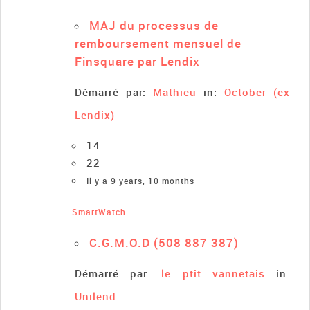
MAJ du processus de
remboursement mensuel de
Finsquare par Lendix
Démarré par:
Mathieu
in:
October (ex
Lendix)
14
22
Il y a 9 years, 10 months
SmartWatch
C.G.M.O.D (508 887 387)
Démarré par:
le ptit vannetais
in:
Unilend