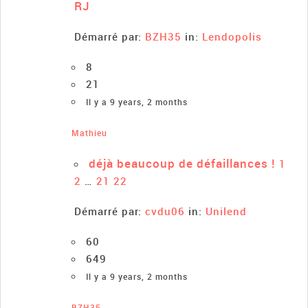
RJ
Démarré par:
BZH35
in:
Lendopolis
8
21
Il y a 9 years, 2 months
Mathieu
déjà beaucoup de défaillances !
1
2
…
21
22
Démarré par:
cvdu06
in:
Unilend
60
649
Il y a 9 years, 2 months
BZH35