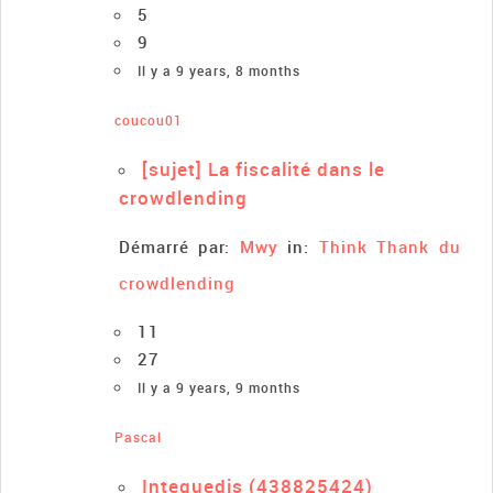
5
9
Il y a 9 years, 8 months
coucou01
[sujet] La fiscalité dans le
crowdlending
Démarré par:
Mwy
in:
Think Thank du
crowdlending
11
27
Il y a 9 years, 9 months
Pascal
Intequedis (438825424)