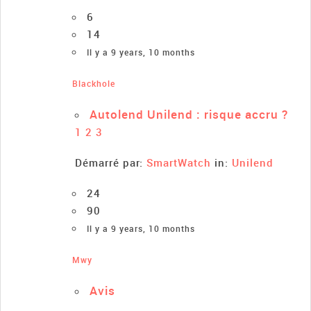
6
14
Il y a 9 years, 10 months
Blackhole
Autolend Unilend : risque accru ?
1
2
3
Démarré par:
SmartWatch
in:
Unilend
24
90
Il y a 9 years, 10 months
Mwy
Avis