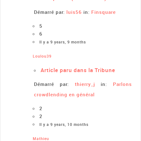
Démarré par:
luis56
in:
Finsquare
5
6
Il y a 9 years, 9 months
Loulou39
Article paru dans la Tribune
Démarré par:
thierry_j
in:
Parlons
crowdlending en général
2
2
Il y a 9 years, 10 months
Mathieu