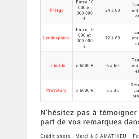
Entre 10
Tau
000 et
Prêtgo
24 à 60
ent
300 000
e
€
Entre 10
Tau
000 et
Lendosphère
12 à 60
ent
300 000
e
€
Tau
Tributile
> 5000 €
6 à 60
ent
e
Dét
PrêtStory
> 5000 €
6 à 36
pa
pr
N’hésitez pas à témoigner 
part de vos remarques dan
Crédit photo : Merci à
© AMATHIEU
– Fo