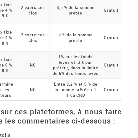
x fixe
2 exercices
3,5 % de la somme
re 4 %
Gratuit
clos
prêtée
t 9 %
x fixe
2 exercices
4 % de la somme
re 4 %
Gratuit
clos
prêtée
t 8 %
1% sur les fonds
x fixe
levés et 3 € par
re 0 %
NC
Gratuit
prêteur, dans la limite
t 8 %
de 6% des fonds levés
erminé
Entre 3,2 % et 5 % de
r les
NC
la somme prêtée + 1
Gratuit
êteurs
% du CRD
sur ces plateformes, à nous faire
s les commentaires ci-dessous :
tolia