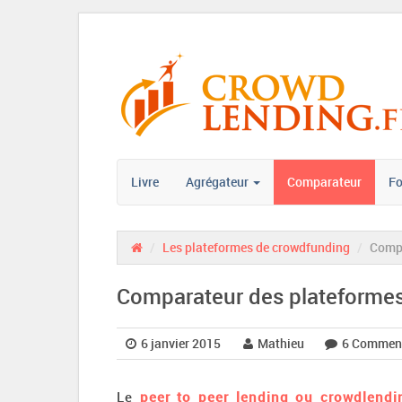
Livre
Agrégateur
Comparateur
F
/
Les plateformes de crowdfunding
/
Compa
Comparateur des plateformes 
6 janvier 2015
Mathieu
6 Comment
Le
peer to peer lending ou crowdlendi