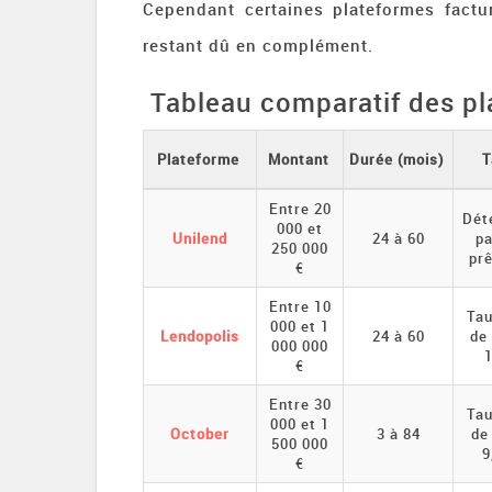
Cependant certaines plateformes factu
restant dû en complément.
Tableau comparatif des pl
Plateforme
Montant
Durée (mois)
T
Entre 20
Dét
000 et
Unilend
24 à 60
pa
250 000
pr
€
Entre 10
Tau
000 et 1
Lendopolis
24 à 60
de
000 000
€
Entre 30
Tau
000 et 1
October
3 à 84
de
500 000
9
€