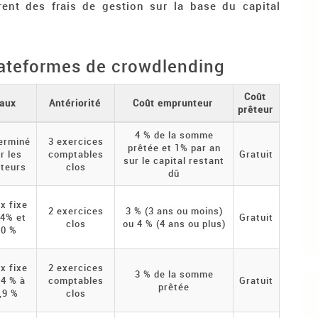
rent des frais de gestion sur la base du capital
ateformes de crowdlending
Coût
aux
Antériorité
Coût emprunteur
prêteur
4 % de la somme
erminé
3 exercices
prêtée et 1% par an
r les
comptables
Gratuit
sur le capital restant
êteurs
clos
dû
x fixe
2 exercices
3 % (3 ans ou moins)
 4% et
Gratuit
clos
ou 4 % (4 ans ou plus)
10 %
x fixe
2 exercices
3 % de la somme
 4 % à
comptables
Gratuit
prêtée
,9 %
clos