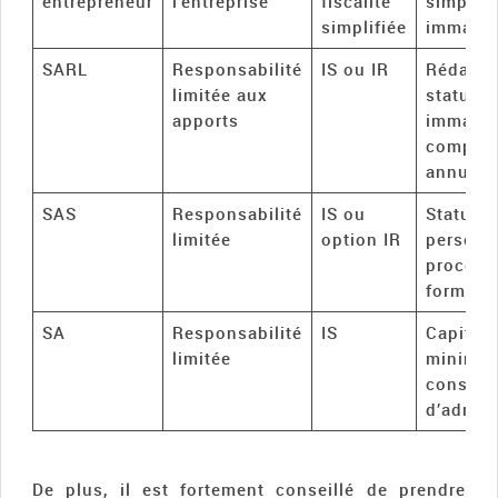
entrepreneur
l’entreprise
fiscalité
simplifi
simplifiée
immatri
SARL
Responsabilité
IS ou IR
Rédacti
limitée aux
statuts,
apports
immatric
compte
annuels
SAS
Responsabilité
IS ou
Statuts
limitée
option IR
personna
procédu
formelle
SA
Responsabilité
IS
Capital
limitée
minimum
conseil
d’admini
De plus, il est fortement conseillé de prendre