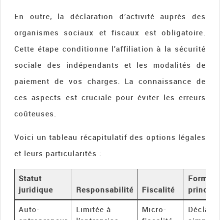
En outre, la déclaration d’activité auprès des
organismes sociaux et fiscaux est obligatoire.
Cette étape conditionne l’affiliation à la sécurité
sociale des indépendants et les modalités de
paiement de vos charges. La connaissance de
ces aspects est cruciale pour éviter les erreurs
coûteuses.
Voici un tableau récapitulatif des options légales
et leurs particularités :
Statut
Formali
juridique
Responsabilité
Fiscalité
principa
Auto-
Limitée à
Micro-
Déclarat