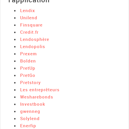
Lendix
Unilend
Finsquare
Credit.fr
Lendosphère
Lendopolis
Prexem
Bolden
PretUp
PretGo
Pretstory
Les entreprêteurs
Wesharebonds
Investbook
gwenneg
Solylend
Enerfip