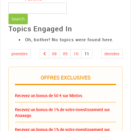
Topics Engaged In
Oh, bother! No topics were found here.
première
08
09
10
11
dernière
OFFRES EXCLUSIVES
Recevez un bonus de 50 € sur Mintos
Recevez un bonus de 1% de votre investissement sur
Anaxago
Recevez un bonus de 1% de votre investissement sur