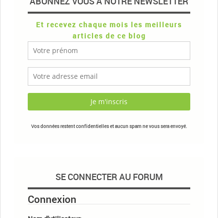
ABONNEZ VOUS À NOTRE NEWSLETTER
Et recevez chaque mois les meilleurs
articles de ce blog
Vos données restent confidentielles et aucun spam ne vous sera envoyé.
SE CONNECTER AU FORUM
Connexion