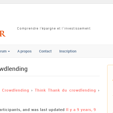
Comprendre l'épargne et l'investissement
orum
A propos
Contact
Inscription
rowdlending
Crowdlending
›
Think Thank du crowdlending
›
articipants, and was last updated
Il y a 9 years, 9