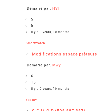
Démarré par:
HS1
5
5
Il y a 9 years, 10 months
SmartWatch
Modifications espace prêteurs
Démarré par:
Mwy
6
15
Il y a 9 years, 10 months
Yopxav
C.G.M.O.D (508 887 387)