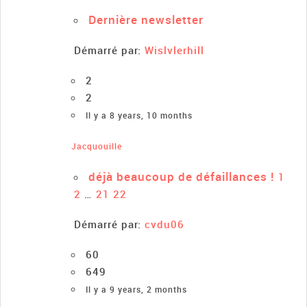
Dernière newsletter
Démarré par:
Wislvlerhill
2
2
Il y a 8 years, 10 months
Jacquouille
déjà beaucoup de défaillances !
1
2
…
21
22
Démarré par:
cvdu06
60
649
Il y a 9 years, 2 months