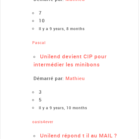
7
10
Il y a 9 years, 8 months
Pascal
Unilend devient CIP pour
intermédier les minibons
Démarré par:
Mathieu
3
5
Il y a 9 years, 10 months
oasis4ever
Unilend répond t il au MAIL ?