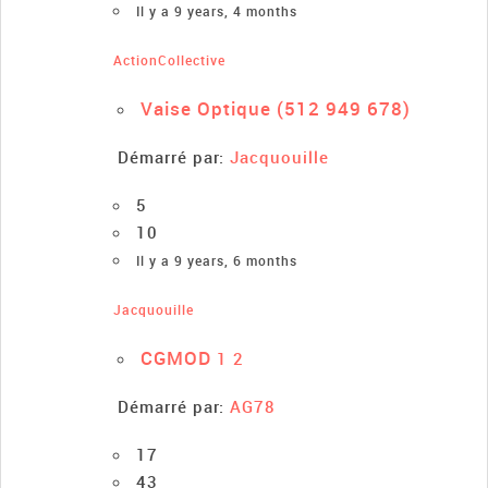
Il y a 9 years, 4 months
ActionCollective
Vaise Optique (512 949 678)
Démarré par:
Jacquouille
5
10
Il y a 9 years, 6 months
Jacquouille
CGMOD
1
2
Démarré par:
AG78
17
43