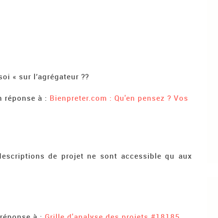
oi « sur l’agrégateur ??
n réponse à :
Bienpreter.com : Qu'en pensez ? Vos
s descriptions de projet ne sont accessible qu aux
 réponse à :
Grille d'analyse des projets
#18185