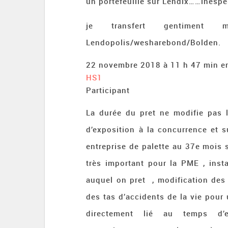
un portefeuille sur Lendix……ine
je transfert gentimen
Lendopolis/wesharebond/Bolden.
22 novembre 2018 à 11 h 47 min
e
HS1
Participant
La durée du pret ne modifie pas l
d’exposition à la concurrence et s
entreprise de palette au 37e mois s
très important pour la PME , insta
auquel on pret , modification des
des tas d’accidents de la vie pour 
directement lié au temps d’e