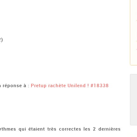
2)
n réponse à :
Pretup rachète Unilend !
#18338
ythmes qui étaient très correctes les 2 dernières