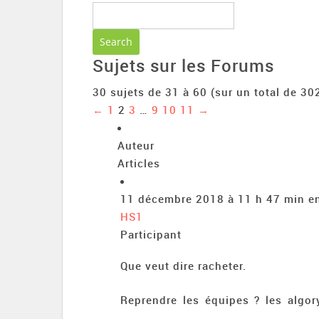
Sujets sur les Forums
30 sujets de 31 à 60 (sur un total de 30
←
1
2
3
…
9
10
11
→
Auteur
Articles
11 décembre 2018 à 11 h 47 min
e
HS1
Participant
Que veut dire racheter.
Reprendre les équipes ? les algor