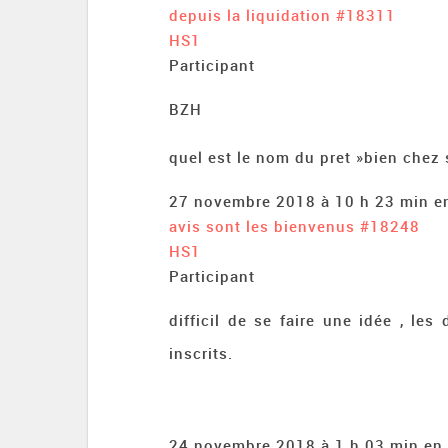
depuis la liquidation
#18311
HS1
Participant
BZH
quel est le nom du pret »bien chez s
27 novembre 2018 à 10 h 23 min
e
avis sont les bienvenus
#18248
HS1
Participant
difficil de se faire une idée , le
inscrits.
24 novembre 2018 à 1 h 03 min
en