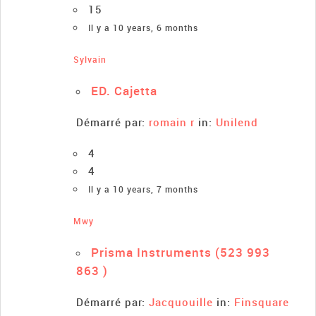
15
Il y a 10 years, 6 months
Sylvain
ED. Cajetta
Démarré par:
romain r
in:
Unilend
4
4
Il y a 10 years, 7 months
Mwy
Prisma Instruments (523 993
863 )
Démarré par:
Jacquouille
in:
Finsquare