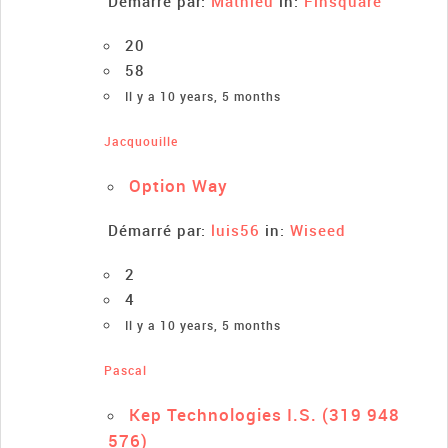
Démarré par:
Mathieu
in:
Finsquare
20
58
Il y a 10 years, 5 months
Jacquouille
Option Way
Démarré par:
luis56
in:
Wiseed
2
4
Il y a 10 years, 5 months
Pascal
Kep Technologies I.S. (319 948
576)