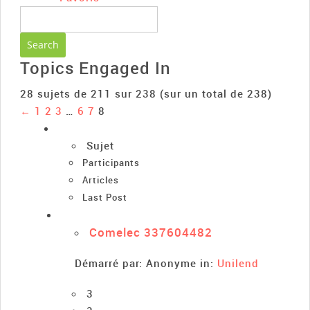
Topics Engaged In
28 sujets de 211 sur 238 (sur un total de 238)
←
1
2
3
…
6
7
8
Sujet
Participants
Articles
Last Post
Comelec 337604482
Démarré par:
Anonyme
in:
Unilend
3