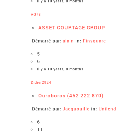
Il y a 10 years, 8 months
AG78
ASSET COURTAGE GROUP
Démarré par:
alain
in:
Finsquare
5
6
Il y a 10 years, 8 months
Didier2924
Ouroboros (452 222 870)
Démarré par:
Jacquouille
in:
Unilend
6
11