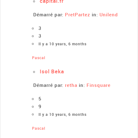
capital.fr
Démarré par:
PretPartez
in:
Unilend
3
3
Il y a 10 years, 6 months
Pascal
Isol Beka
Démarré par:
retha
in:
Finsquare
5
9
Il y a 10 years, 6 months
Pascal