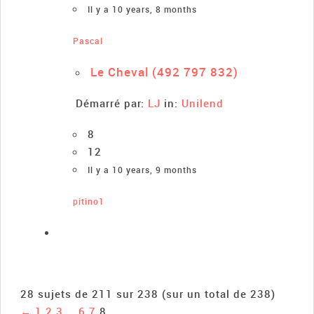
Il y a 10 years, 8 months
Pascal
Le Cheval (492 797 832)
Démarré par:
LJ
in:
Unilend
8
12
Il y a 10 years, 9 months
pitino1
28 sujets de 211 sur 238 (sur un total de 238)
←
1
2
3
…
6
7
8