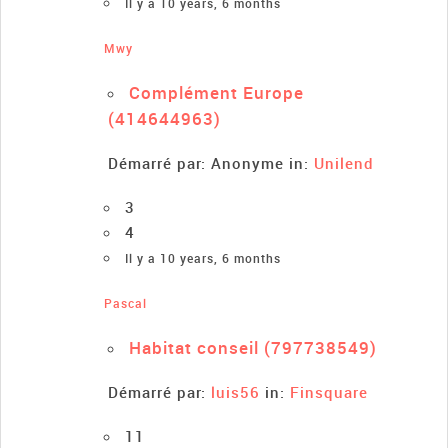
Il y a 10 years, 6 months
Mwy
Complément Europe
(414644963)
Démarré par:
Anonyme
in:
Unilend
3
4
Il y a 10 years, 6 months
Pascal
Habitat conseil (797738549)
Démarré par:
luis56
in:
Finsquare
11