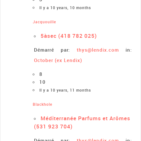
Il y a 10 years, 10 months
Jacquouille
5àsec (418 782 025)
Démarré par:
thys@lendix.com
in:
October (ex Lendix)
8
10
Il y a 10 years, 11 months
Blackhole
Méditerranée Parfums et Arômes
(531 923 704)
Démarré par:
thys@lendix.com
in: