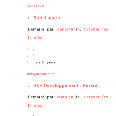
oasis4ever
Site disparu
Démarré par:
denis48
in:
October (ex
Lendix)
6
6
Il y a 10 years
thys@lendix.com
R&V Développement : Retard
Démarré par:
Mathieu
in:
October (ex
Lendix)