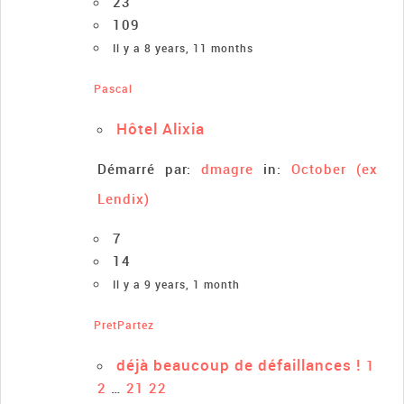
23
109
Il y a 8 years, 11 months
Pascal
Hôtel Alixia
Démarré par:
dmagre
in:
October (ex
Lendix)
7
14
Il y a 9 years, 1 month
PretPartez
déjà beaucoup de défaillances !
1
2
…
21
22