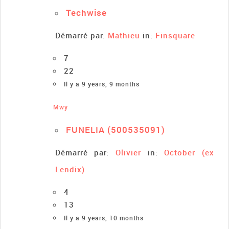
Techwise
Démarré par:
Mathieu
in:
Finsquare
7
22
Il y a 9 years, 9 months
Mwy
FUNELIA (500535091)
Démarré par:
Olivier
in:
October (ex
Lendix)
4
13
Il y a 9 years, 10 months