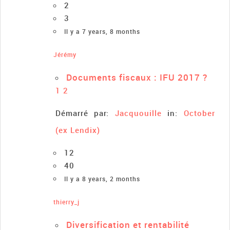
2
3
Il y a 7 years, 8 months
Jérémy
Documents fiscaux : IFU 2017 ?
1
2
Démarré par:
Jacquouille
in:
October
(ex Lendix)
12
40
Il y a 8 years, 2 months
thierry_j
Diversification et rentabilité