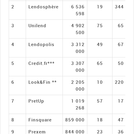
2
Lendosphère
6 536
19
344 03
598
3
Unilend
4 902
75
65 36
500
4
Lendopolis
3 312
49
67 59
000
5
Credit.fr***
3 307
65
50 87
000
6
Look&Fin **
2 205
10
220 50
000
7
PretUp
1 019
57
17 88
268
8
Finsquare
859 000
18
47 72
9
Prexem
844 000
23
36 69