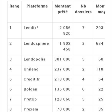
Rang
Plateforme
Montant
Nb
Montan
prêté
dossiers
moyen
1
Lendix*
2 056
7
293 84
920
2
Lendosphère
1 902
3
634 15
458
3
Lendopolis
301 000
5
60 20
4
Unilend
237 000
2
118 50
5
Credit.fr
218 000
4
54 50
6
Bolden
135 000
6
22 50
7
PretUp
128 060
5
25 61
8
Prexem
70 000
2
35 00