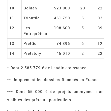
10
Bolden
523 000
23
22 73
11
Tributile
461 750
5
92 35
12
Les
198 600
5
39 72
Entreprêteurs
13
PretGo
74 396
6
12 39
14
Pretstory
45 010
2
22 50
* Dont 2 585 779 € de Lendix croissance
** Uniquement les dossiers financés en France
*** Dont 65 000 € de projets anonymes non
visibles des prêteurs particuliers