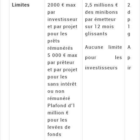
Limites
2000 € max
2,5 millions €
2,5 m
par
des minibons
des 
investisseur
par émetteur
par 
et par projet
sur 12 mois
12 m
pour les
glissants
gliss
prêts
Aucune limite
Auc
rémunérés
5 000 € max
pour les
po
par prêteur
investisseurs
inve
et par projet
pour les
sans intérêt
ou non
rémunéré
Plafond d’1
million €
pour les
levées de
fonds