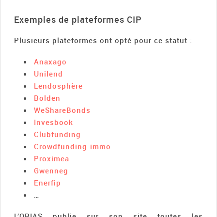
Exemples de plateformes CIP
Plusieurs plateformes ont opté pour ce statut :
Anaxago
Unilend
Lendosphère
Bolden
WeShareBonds
Invesbook
Clubfunding
Crowdfunding-immo
Proximea
Gwenneg
Enerfip
…
L’ORIAS publie sur son site toutes les