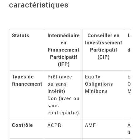
caractéristiques
Statuts
Intermédiaire
Conseiller en
Le pr
en
Investissement
Financement
Participatif
d’in
Participatif
(CIP)
(IFP)
Types de
Prêt (avec
Equity
Equi
financement
ou sans
Obligations
Obli
intérêt)
Minibons
Mini
Don (avec ou
sans
contrepartie)
Contrôle
ACPR
AMF
ACPR
de l