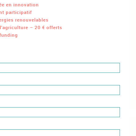
ée en innovation
t participatif
ergies renouvelables
l’agriculture – 20 € offerts
funding