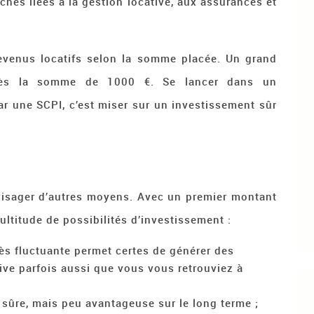
tâches liées à la gestion locative, aux assurances et
revenus locatifs selon la somme placée. Un grand
dès la somme de 1000 €. Se lancer dans un
r une SCPI, c’est miser sur un investissement sûr
envisager d’autres moyens. Avec un premier montant
ltitude de possibilités d’investissement :
rès fluctuante permet certes de générer des
rive parfois aussi que vous vous retrouviez à
ur sûre, mais peu avantageuse sur le long terme ;