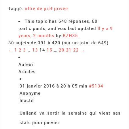
Taggé:
offre de prêt privée
This topic has 648 réponses, 60
participants, and was last updated
Il y a 9
years, 2 months
by
BZH35
.
30 sujets de 391 à 420 (sur un total de 649)
←
1
2
3
…
13
14
15
…
20
21
22
→
Auteur
Articles
31 janvier 2016 à 20 h 05 min
#5134
Anonyme
Inactif
Unilend va sortir la semaine qui vient ses
stats pour janvier.