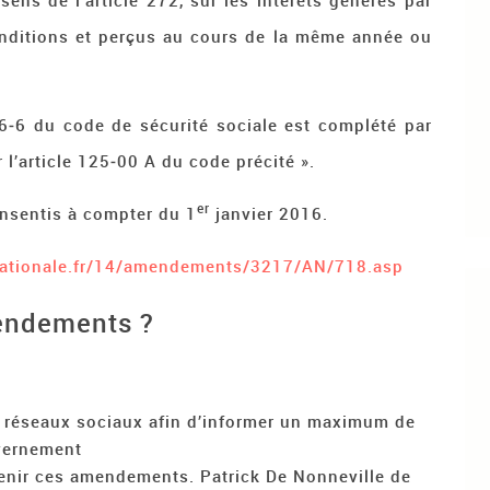
sens de l’article 272, sur les intérêts générés par
nditions et perçus au cours de la même année ou
136‑6 du code de sécurité sociale est complété par
r l’article 125‑00 A du code précité ».
er
consentis à compter du 1
janvier 2016.
nationale.fr/14/amendements/3217/AN/718.asp
endements ?
s réseaux sociaux afin d’informer un maximum de
uvernement
tenir ces amendements. Patrick De Nonneville de