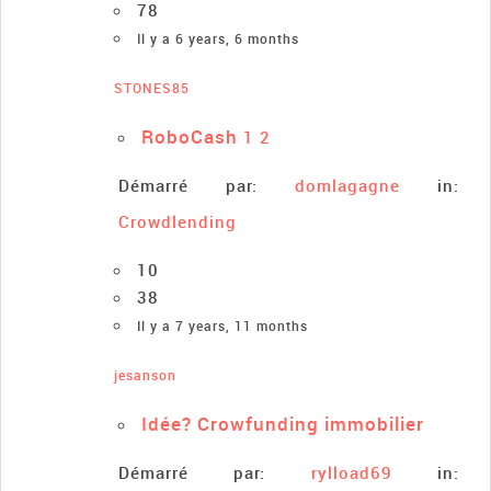
78
Il y a 6 years, 6 months
STONES85
RoboCash
1
2
Démarré par:
domlagagne
in:
Crowdlending
10
38
Il y a 7 years, 11 months
jesanson
Idée? Crowfunding immobilier
Démarré par:
rylload69
in: