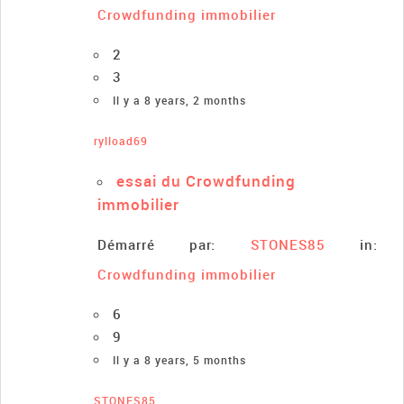
Crowdfunding immobilier
2
3
Il y a 8 years, 2 months
rylload69
essai du Crowdfunding
immobilier
Démarré par:
STONES85
in:
Crowdfunding immobilier
6
9
Il y a 8 years, 5 months
STONES85