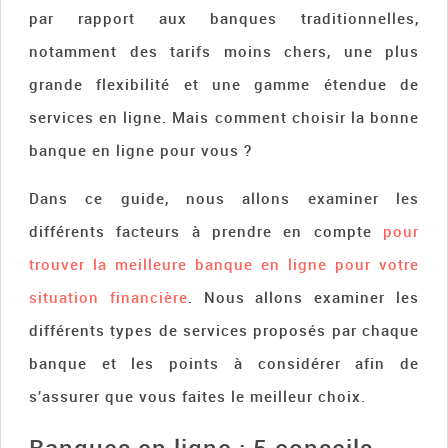
par rapport aux banques traditionnelles,
notamment des tarifs moins chers, une plus
grande flexibilité et une gamme étendue de
services en ligne. Mais comment choisir la bonne
banque en ligne pour vous ?
Dans ce guide, nous allons examiner les
différents facteurs à prendre en compte
pour
trouver la meilleure banque en ligne pour votre
situation financière
. Nous allons examiner les
différents types de services proposés par chaque
banque et les points à considérer afin de
s’assurer que vous faites le meilleur choix.