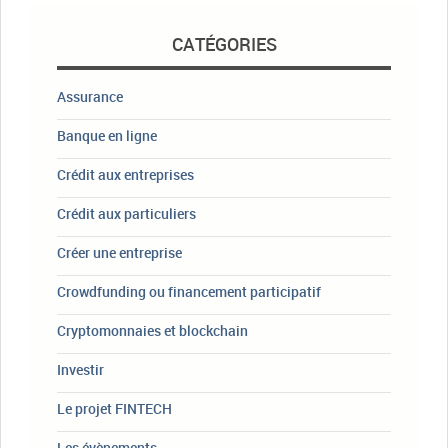
CATÉGORIES
Assurance
Banque en ligne
Crédit aux entreprises
Crédit aux particuliers
Créer une entreprise
Crowdfunding ou financement participatif
Cryptomonnaies et blockchain
Investir
Le projet FINTECH
Les évènements