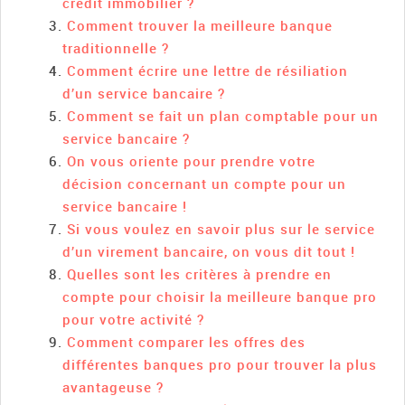
crédit immobilier ?
Comment trouver la meilleure banque
traditionnelle ?
Comment écrire une lettre de résiliation
d’un service bancaire ?
Comment se fait un plan comptable pour un
service bancaire ?
On vous oriente pour prendre votre
décision concernant un compte pour un
service bancaire !
Si vous voulez en savoir plus sur le service
d’un virement bancaire, on vous dit tout !
Quelles sont les critères à prendre en
compte pour choisir la meilleure banque pro
pour votre activité ?
Comment comparer les offres des
différentes banques pro pour trouver la plus
avantageuse ?