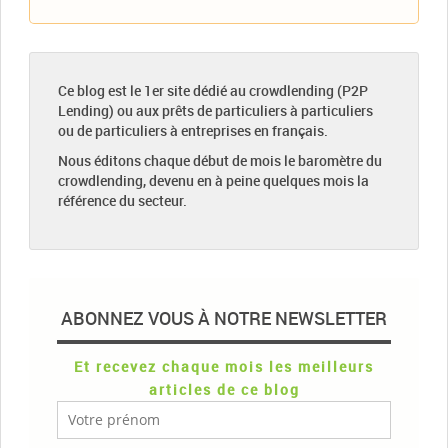
Ce blog est le 1er site dédié au crowdlending (P2P
Lending) ou aux prêts de particuliers à particuliers
ou de particuliers à entreprises en français.
Nous éditons chaque début de mois le baromètre du
crowdlending, devenu en à peine quelques mois la
référence du secteur.
ABONNEZ VOUS À NOTRE NEWSLETTER
Et recevez chaque mois les meilleurs
articles de ce blog