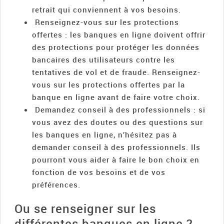
retrait qui conviennent à vos besoins.
Renseignez-vous sur les protections
offertes : les banques en ligne doivent offrir
des protections pour protéger les données
bancaires des utilisateurs contre les
tentatives de vol et de fraude. Renseignez-
vous sur les protections offertes par la
banque en ligne avant de faire votre choix.
Demandez conseil à des professionnels : si
vous avez des doutes ou des questions sur
les banques en ligne, n’hésitez pas à
demander conseil à des professionnels. Ils
pourront vous aider à faire le bon choix en
fonction de vos besoins et de vos
préférences.
Ou se renseigner sur les
différentes banques en ligne ?