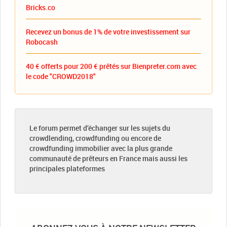
Bricks.co
Recevez un bonus de 1% de votre investissement sur
Robocash
40 € offerts pour 200 € prêtés sur Bienpreter.com avec
le code "CROWD2018"
Le forum permet d’échanger sur les sujets du
crowdlending, crowdfunding ou encore de
crowdfunding immobilier avec la plus grande
communauté de prêteurs en France mais aussi les
principales plateformes