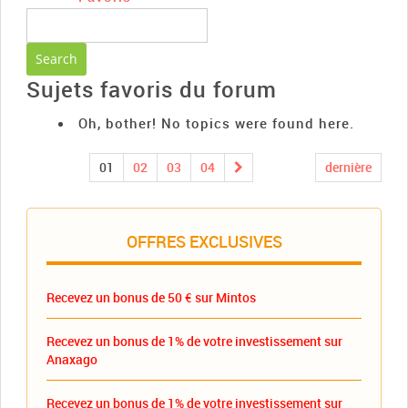
Sujets favoris du forum
Oh, bother! No topics were found here.
01
02
03
04
dernière
OFFRES EXCLUSIVES
Recevez un bonus de 50 € sur Mintos
Recevez un bonus de 1% de votre investissement sur
Anaxago
Recevez un bonus de 1% de votre investissement sur