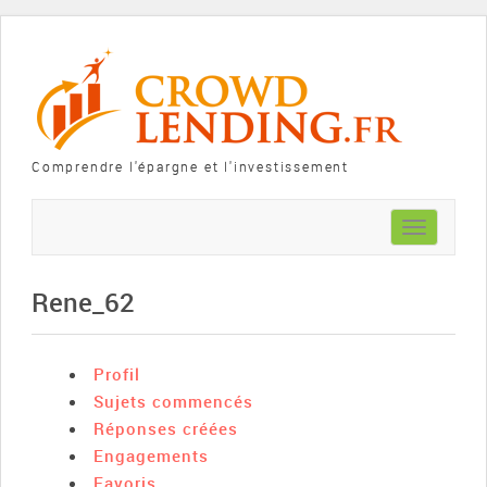
Comprendre l'épargne et l'investissement
Toggle
navigation
Rene_62
Profil
Sujets commencés
Réponses créées
Engagements
Favoris