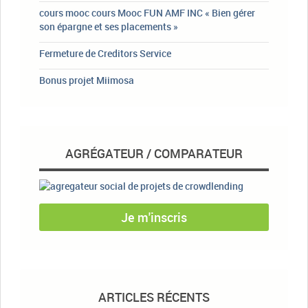
cours mooc cours Mooc FUN AMF INC « Bien gérer
son épargne et ses placements »
Fermeture de Creditors Service
Bonus projet Miimosa
AGRÉGATEUR / COMPARATEUR
Je m'inscris
ARTICLES RÉCENTS