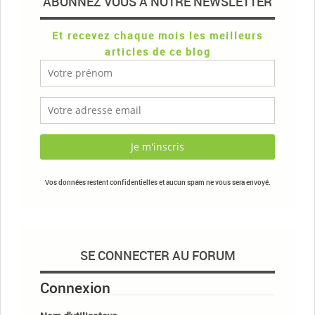
ABONNEZ VOUS À NOTRE NEWSLETTER
Et recevez chaque mois les meilleurs
articles de ce blog
Vos données restent confidentielles et aucun spam ne vous sera envoyé.
SE CONNECTER AU FORUM
Connexion