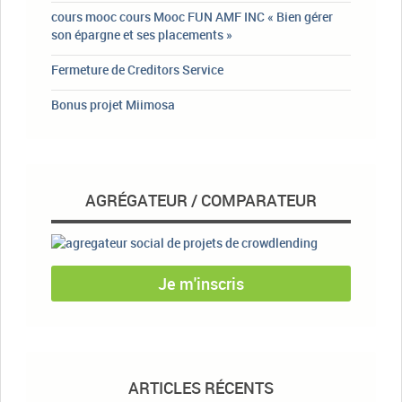
cours mooc cours Mooc FUN AMF INC « Bien gérer
son épargne et ses placements »
Fermeture de Creditors Service
Bonus projet Miimosa
AGRÉGATEUR / COMPARATEUR
Je m'inscris
ARTICLES RÉCENTS