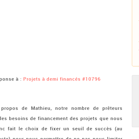
éponse à :
Projets à demi financés
#10796
 propos de Mathieu, notre nombre de prêteurs
les besoins de financement des projets que nous
c fait le choix de fixer un seuil de succès (au
ecte) pour nous permettre de ne pas nous limiter