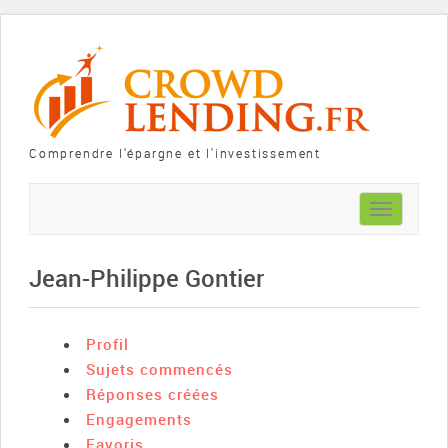
Comprendre l'épargne et l'investissement
Toggle
navigation
Jean-Philippe Gontier
Profil
Sujets commencés
Réponses créées
Engagements
Favoris