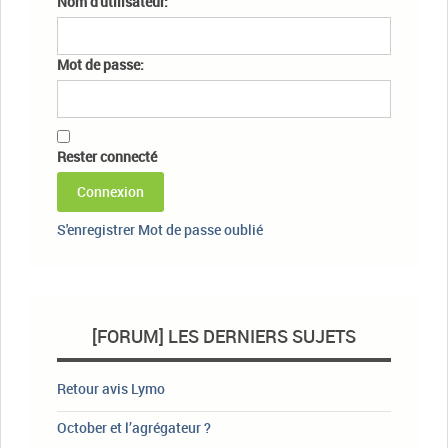
Nom d'utilisateur:
Mot de passe:
Rester connecté
Connexion
S'enregistrer
Mot de passe oublié
[FORUM] LES DERNIERS SUJETS
Retour avis Lymo
October et l’agrégateur ?