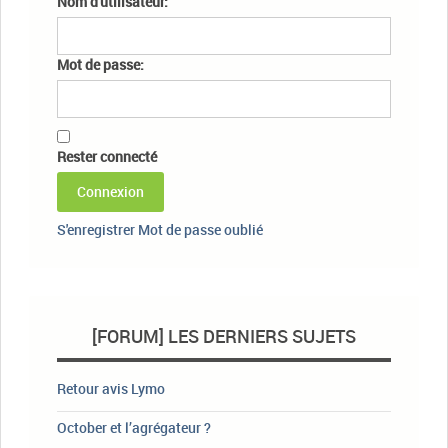
Nom d'utilisateur:
Mot de passe:
Rester connecté
Connexion
S'enregistrer
Mot de passe oublié
[FORUM] LES DERNIERS SUJETS
Retour avis Lymo
October et l’agrégateur ?