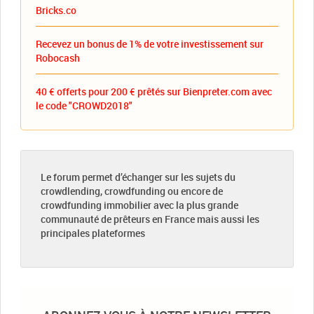
Bricks.co
Recevez un bonus de 1% de votre investissement sur
Robocash
40 € offerts pour 200 € prêtés sur Bienpreter.com avec
le code "CROWD2018"
Le forum permet d’échanger sur les sujets du
crowdlending, crowdfunding ou encore de
crowdfunding immobilier avec la plus grande
communauté de prêteurs en France mais aussi les
principales plateformes