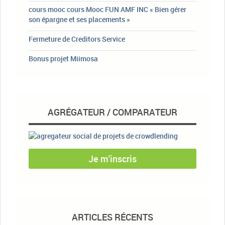
cours mooc cours Mooc FUN AMF INC « Bien gérer
son épargne et ses placements »
Fermeture de Creditors Service
Bonus projet Miimosa
AGRÉGATEUR / COMPARATEUR
Je m'inscris
ARTICLES RÉCENTS