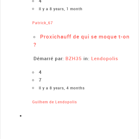
4
Il y a 8 years, 1 month
Patrick_67
Proxichauff de qui se moque t-on
?
Démarré par:
BZH35
in:
Lendopolis
4
7
Il y a 8 years, 4 months
Guilhem de Lendopolis