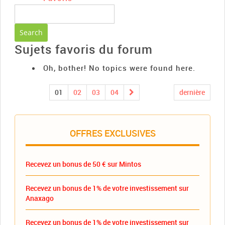
Sujets favoris du forum
Oh, bother! No topics were found here.
01
02
03
04
dernière
OFFRES EXCLUSIVES
Recevez un bonus de 50 € sur Mintos
Recevez un bonus de 1% de votre investissement sur
Anaxago
Recevez un bonus de 1% de votre investissement sur