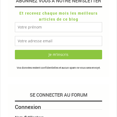
ABONNEZ VOUS À NOTRE NEWSLETTER
Et recevez chaque mois les meilleurs
articles de ce blog
Vos données restent confidentielles et aucun spam ne vous sera envoyé.
SE CONNECTER AU FORUM
Connexion