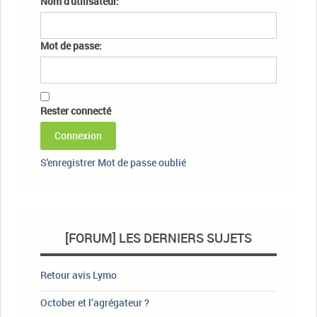
Nom d'utilisateur:
Mot de passe:
Rester connecté
Connexion
S'enregistrer
Mot de passe oublié
[FORUM] LES DERNIERS SUJETS
Retour avis Lymo
October et l’agrégateur ?