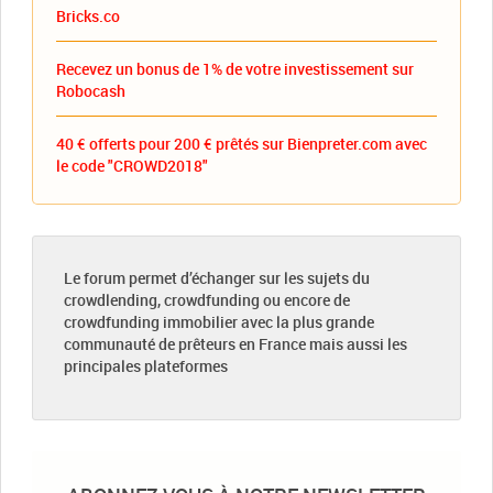
Bricks.co
Recevez un bonus de 1% de votre investissement sur
Robocash
40 € offerts pour 200 € prêtés sur Bienpreter.com avec
le code "CROWD2018"
Le forum permet d’échanger sur les sujets du
crowdlending, crowdfunding ou encore de
crowdfunding immobilier avec la plus grande
communauté de prêteurs en France mais aussi les
principales plateformes