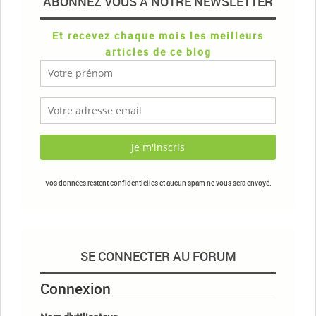
ABONNEZ VOUS À NOTRE NEWSLETTER
Et recevez chaque mois les meilleurs
articles de ce blog
Vos données restent confidentielles et aucun spam ne vous sera envoyé.
SE CONNECTER AU FORUM
Connexion