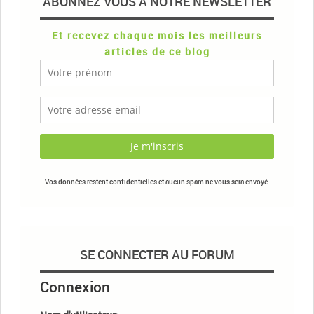
ABONNEZ VOUS À NOTRE NEWSLETTER
Et recevez chaque mois les meilleurs
articles de ce blog
Vos données restent confidentielles et aucun spam ne vous sera envoyé.
SE CONNECTER AU FORUM
Connexion