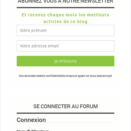
ABONNEZ VOUS À NOTRE NEWSLETTER
Et recevez chaque mois les meilleurs
articles de ce blog
Vos données restent confidentielles et aucun spam ne vous sera envoyé.
SE CONNECTER AU FORUM
Connexion