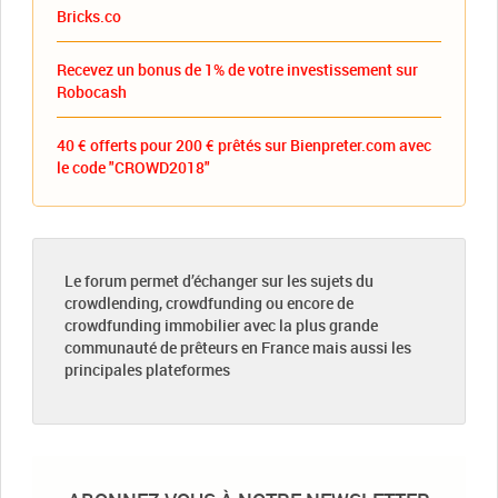
Bricks.co
Recevez un bonus de 1% de votre investissement sur
Robocash
40 € offerts pour 200 € prêtés sur Bienpreter.com avec
le code "CROWD2018"
Le forum permet d’échanger sur les sujets du
crowdlending, crowdfunding ou encore de
crowdfunding immobilier avec la plus grande
communauté de prêteurs en France mais aussi les
principales plateformes