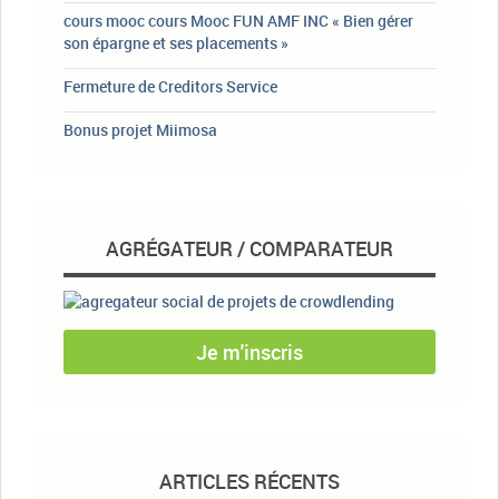
cours mooc cours Mooc FUN AMF INC « Bien gérer
son épargne et ses placements »
Fermeture de Creditors Service
Bonus projet Miimosa
AGRÉGATEUR / COMPARATEUR
Je m'inscris
ARTICLES RÉCENTS