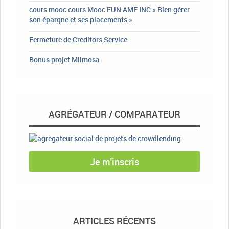
cours mooc cours Mooc FUN AMF INC « Bien gérer
son épargne et ses placements »
Fermeture de Creditors Service
Bonus projet Miimosa
AGRÉGATEUR / COMPARATEUR
Je m'inscris
ARTICLES RÉCENTS