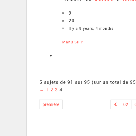
9
20
Il y a 9 years, 4 months
Manu SIFP
5 sujets de 91 sur 95 (sur un total de 95
←
1
2
3
4
première
02