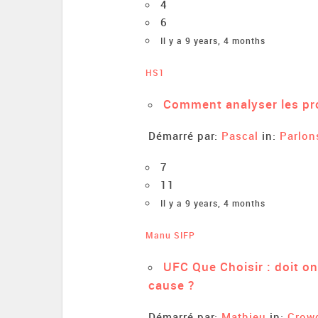
4
6
Il y a 9 years, 4 months
HS1
Comment analyser les pr
Démarré par:
Pascal
in:
Parlon
7
11
Il y a 9 years, 4 months
Manu SIFP
UFC Que Choisir : doit on
cause ?
Démarré par:
Mathieu
in:
Crow