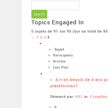
Topics Engaged In
5 sujets de 91 sur 95 (sur un total de 95
←
1
2
3
4
Sujet
Participants
Articles
Last Post
A-t-on besoin de 4 ans po
plateformes?
Démarré par:
HS1
in:
Crowdlen
6