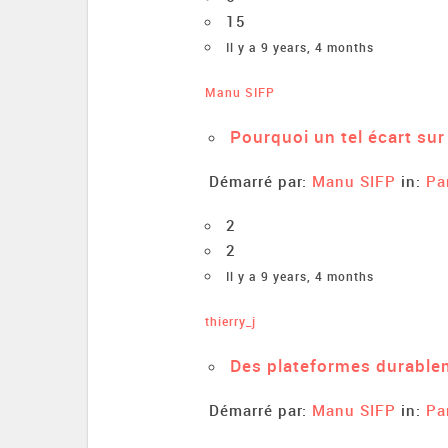
15
Il y a 9 years, 4 months
Manu SIFP
Pourquoi un tel écart sur
Démarré par:
Manu SIFP
in:
Pa
2
2
Il y a 9 years, 4 months
thierry_j
Des plateformes durablem
Démarré par:
Manu SIFP
in:
Pa