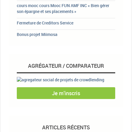
cours mooc cours Mooc FUN AMF INC « Bien gérer
son épargne et ses placements »
Fermeture de Creditors Service
Bonus projet Miimosa
AGRÉGATEUR / COMPARATEUR
Je m'inscris
ARTICLES RÉCENTS