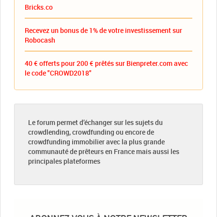
Bricks.co
Recevez un bonus de 1% de votre investissement sur
Robocash
40 € offerts pour 200 € prêtés sur Bienpreter.com avec
le code "CROWD2018"
Le forum permet d’échanger sur les sujets du
crowdlending, crowdfunding ou encore de
crowdfunding immobilier avec la plus grande
communauté de prêteurs en France mais aussi les
principales plateformes