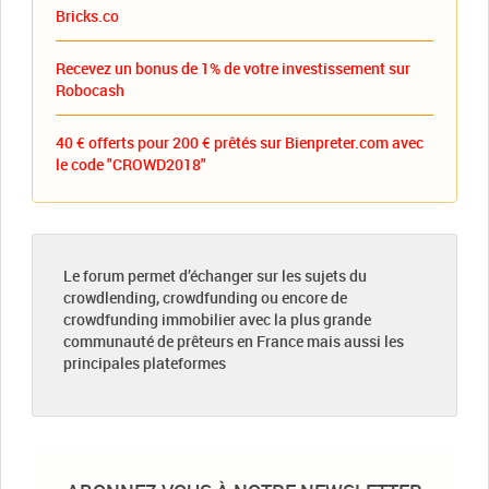
Bricks.co
Recevez un bonus de 1% de votre investissement sur
Robocash
40 € offerts pour 200 € prêtés sur Bienpreter.com avec
le code "CROWD2018"
Le forum permet d’échanger sur les sujets du
crowdlending, crowdfunding ou encore de
crowdfunding immobilier avec la plus grande
communauté de prêteurs en France mais aussi les
principales plateformes