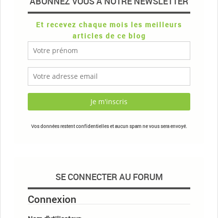
ABONNEZ VOUS À NOTRE NEWSLETTER
Et recevez chaque mois les meilleurs
articles de ce blog
Vos données restent confidentielles et aucun spam ne vous sera envoyé.
SE CONNECTER AU FORUM
Connexion