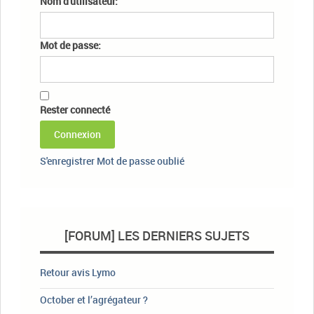
Nom d'utilisateur:
Mot de passe:
Rester connecté
Connexion
S'enregistrer
Mot de passe oublié
[FORUM] LES DERNIERS SUJETS
Retour avis Lymo
October et l’agrégateur ?