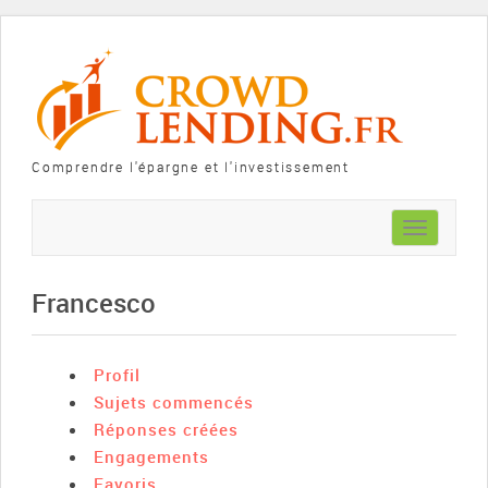
Comprendre l'épargne et l'investissement
Toggle
navigation
Francesco
Profil
Sujets commencés
Réponses créées
Engagements
Favoris