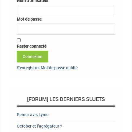
Nom d'utilisateur:
Mot de passe:
Rester connecté
Connexion
S'enregistrer
Mot de passe oublié
[FORUM] LES DERNIERS SUJETS
Retour avis Lymo
October et l’agrégateur ?