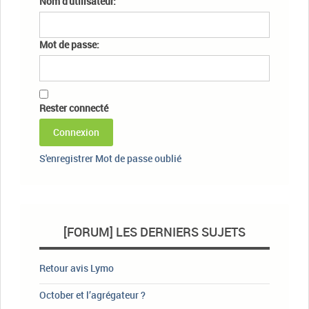
Nom d'utilisateur:
Mot de passe:
Rester connecté
Connexion
S'enregistrer
Mot de passe oublié
[FORUM] LES DERNIERS SUJETS
Retour avis Lymo
October et l’agrégateur ?