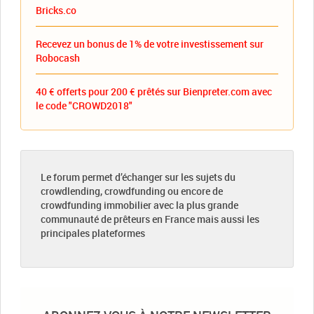
Bricks.co
Recevez un bonus de 1% de votre investissement sur
Robocash
40 € offerts pour 200 € prêtés sur Bienpreter.com avec
le code "CROWD2018"
Le forum permet d’échanger sur les sujets du
crowdlending, crowdfunding ou encore de
crowdfunding immobilier avec la plus grande
communauté de prêteurs en France mais aussi les
principales plateformes