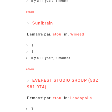
Il y a 11 years, 1 month
etoui
Sunibrain
Démarré par:
etoui
in:
Wiseed
1
1
Il y a 11 years, 2 months
etoui
EVEREST STUDIO GROUP (532
981 974)
Démarré par:
etoui
in:
Lendopolis
1