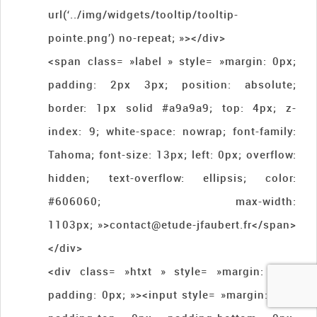
url(‘../img/widgets/tooltip/tooltip-
pointe.png’) no-repeat; »></div>
<span class= »label » style= »margin: 0px;
padding: 2px 3px; position: absolute;
border: 1px solid #a9a9a9; top: 4px; z-
index: 9; white-space: nowrap; font-family:
Tahoma; font-size: 13px; left: 0px; overflow:
hidden; text-overflow: ellipsis; color:
#606060; max-width:
1103px; »>contact@etude-jfaubert.fr</span>
</div>
<div class= »htxt » style= »margin: 0px;
padding: 0px; »><input style= »margin: 0px;