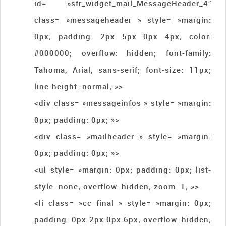
id= »sfr_widget_mail_MessageHeader_4″
class= »messageheader » style= »margin:
0px; padding: 2px 5px 0px 4px; color:
#000000; overflow: hidden; font-family:
Tahoma, Arial, sans-serif; font-size: 11px;
line-height: normal; »>
<div class= »messageinfos » style= »margin:
0px; padding: 0px; »>
<div class= »mailheader » style= »margin:
0px; padding: 0px; »>
<ul style= »margin: 0px; padding: 0px; list-
style: none; overflow: hidden; zoom: 1; »>
<li class= »cc final » style= »margin: 0px;
padding: 0px 2px 0px 6px; overflow: hidden;