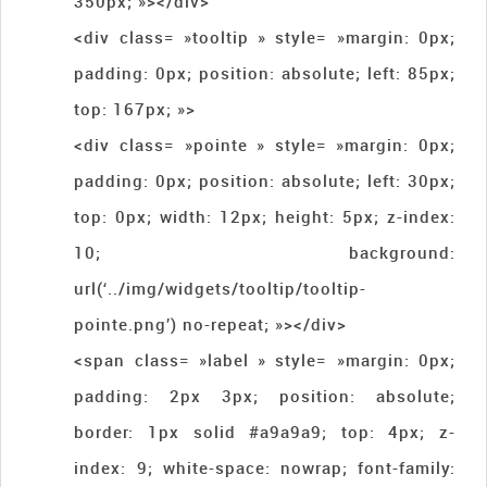
350px; »></div>
<div class= »tooltip » style= »margin: 0px;
padding: 0px; position: absolute; left: 85px;
top: 167px; »>
<div class= »pointe » style= »margin: 0px;
padding: 0px; position: absolute; left: 30px;
top: 0px; width: 12px; height: 5px; z-index:
10; background:
url(‘../img/widgets/tooltip/tooltip-
pointe.png’) no-repeat; »></div>
<span class= »label » style= »margin: 0px;
padding: 2px 3px; position: absolute;
border: 1px solid #a9a9a9; top: 4px; z-
index: 9; white-space: nowrap; font-family: