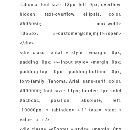
Tahoma; font-size: 13px; left: 0px; overflow:
hidden; text-overflow: ellipsis; color:
#606060; max-width:
1066px; »>customer@cnajmj.fr</span>
</div>
<div class= »htxt » style= »margin: 0px;
padding: 0px; »><input style= »margin: 0px;
padding-top: 0px; padding-bottom: 0px;
font-family: Tahoma, Arial, sans-serif; color:
#000000; font-size: 11px; border: 1px solid
#bcbcbc; position: absolute; left:
-10000px; » tabindex= »-1″ type= »text »
value= » » />
<div class= »eFooter » style= »margin: 0px