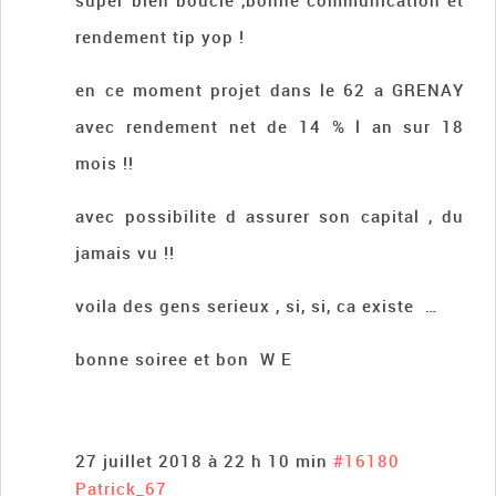
super bien boucle ,bonne communication et
rendement tip yop !
en ce moment projet dans le 62 a GRENAY
avec rendement net de 14 % l an sur 18
mois !!
avec possibilite d assurer son capital , du
jamais vu !!
voila des gens serieux , si, si, ca existe …
bonne soiree et bon W E
27 juillet 2018 à 22 h 10 min
#16180
Patrick_67