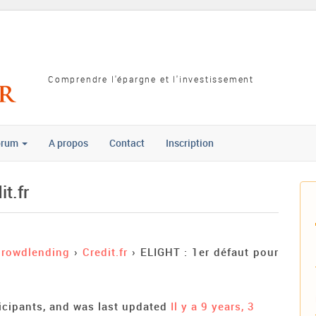
Comprendre l'épargne et l'investissement
orum
A propos
Contact
Inscription
t.fr
Crowdlending
›
Credit.fr
›
ELIGHT : 1er défaut pour
ticipants, and was last updated
Il y a 9 years, 3