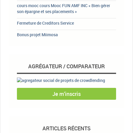
cours mooc cours Mooc FUN AMF INC « Bien gérer
son épargne et ses placements »
Fermeture de Creditors Service
Bonus projet Miimosa
AGRÉGATEUR / COMPARATEUR
Je m'inscris
ARTICLES RÉCENTS