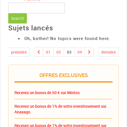
Sujets lancés
Oh, bother! No topics were found here.
première
01
02
03
04
dernière
OFFRES EXCLUSIVES
Recevez un bonus de 50 € sur Mintos
Recevez un bonus de 1% de votre investissement sur
Anaxago
Recevez un bonus de 1% de votre investissement sur