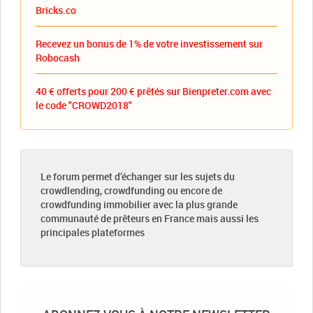
Bricks.co
Recevez un bonus de 1% de votre investissement sur
Robocash
40 € offerts pour 200 € prêtés sur Bienpreter.com avec
le code "CROWD2018"
Le forum permet d’échanger sur les sujets du
crowdlending, crowdfunding ou encore de
crowdfunding immobilier avec la plus grande
communauté de prêteurs en France mais aussi les
principales plateformes