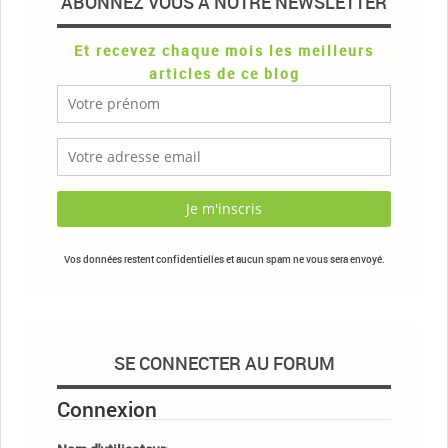
ABONNEZ VOUS À NOTRE NEWSLETTER
Et recevez chaque mois les meilleurs
articles de ce blog
Vos données restent confidentielles et aucun spam ne vous sera envoyé.
SE CONNECTER AU FORUM
Connexion