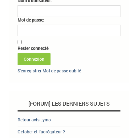
Nom d'utilisateur:
Mot de passe:
Rester connecté
Connexion
S'enregistrer
Mot de passe oublié
[FORUM] LES DERNIERS SUJETS
Retour avis Lymo
October et l’agrégateur ?