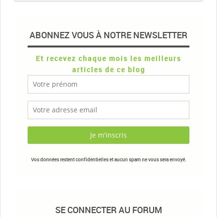
ABONNEZ VOUS À NOTRE NEWSLETTER
Et recevez chaque mois les meilleurs
articles de ce blog
Vos données restent confidentielles et aucun spam ne vous sera envoyé.
SE CONNECTER AU FORUM