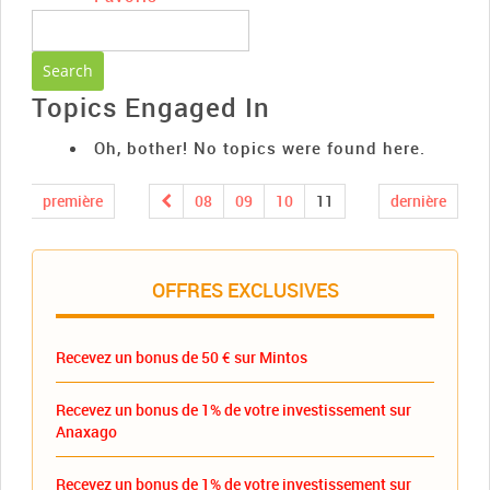
Topics Engaged In
Oh, bother! No topics were found here.
première
08
09
10
11
dernière
OFFRES EXCLUSIVES
Recevez un bonus de 50 € sur Mintos
Recevez un bonus de 1% de votre investissement sur
Anaxago
Recevez un bonus de 1% de votre investissement sur