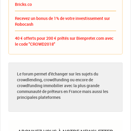
Bricks.co
Recevez un bonus de 1% de votre investissement sur
Robocash
40 € offerts pour 200 € prêtés sur Bienpreter.com avec
le code "CROWD2018"
Le forum permet d’échanger sur les sujets du
crowdlending, crowdfunding ou encore de
crowdfunding immobilier avec la plus grande
communauté de prêteurs en France mais aussi les
principales plateformes