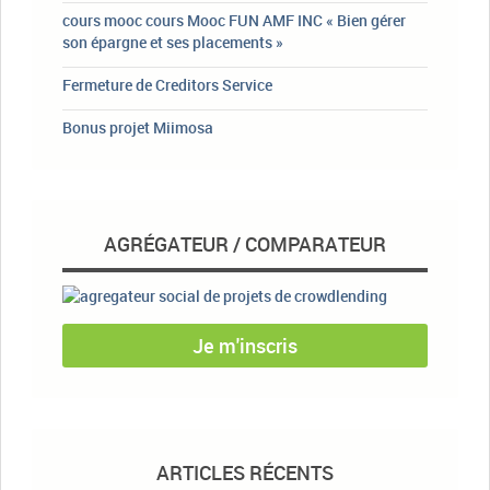
cours mooc cours Mooc FUN AMF INC « Bien gérer
son épargne et ses placements »
Fermeture de Creditors Service
Bonus projet Miimosa
AGRÉGATEUR / COMPARATEUR
Je m'inscris
ARTICLES RÉCENTS