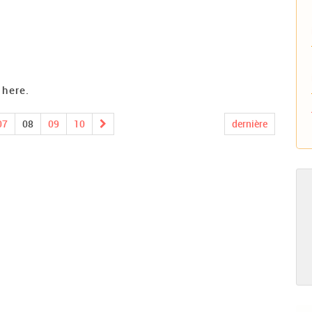
 here.
07
08
09
10
dernière