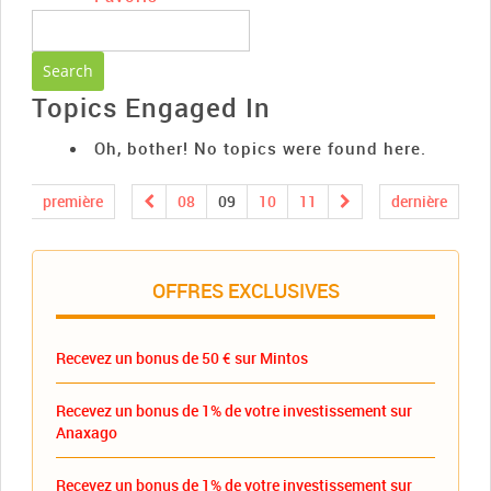
Topics Engaged In
Oh, bother! No topics were found here.
première
08
09
10
11
dernière
OFFRES EXCLUSIVES
Recevez un bonus de 50 € sur Mintos
Recevez un bonus de 1% de votre investissement sur
Anaxago
Recevez un bonus de 1% de votre investissement sur