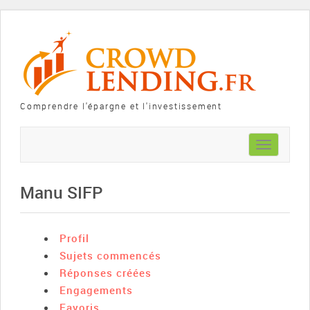
Comprendre l'épargne et l'investissement
Toggle
navigation
Manu SIFP
Profil
Sujets commencés
Réponses créées
Engagements
Favoris