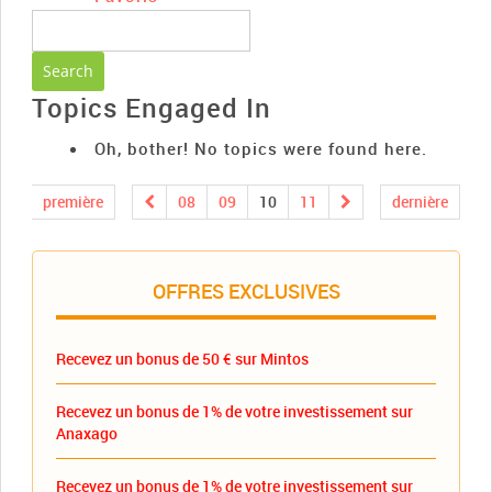
Topics Engaged In
Oh, bother! No topics were found here.
première
08
09
10
11
dernière
OFFRES EXCLUSIVES
Recevez un bonus de 50 € sur Mintos
Recevez un bonus de 1% de votre investissement sur
Anaxago
Recevez un bonus de 1% de votre investissement sur