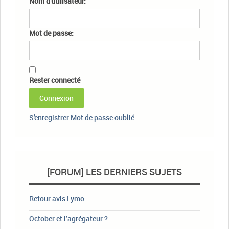
Nom d'utilisateur:
Mot de passe:
Rester connecté
Connexion
S'enregistrer
Mot de passe oublié
[FORUM] LES DERNIERS SUJETS
Retour avis Lymo
October et l’agrégateur ?