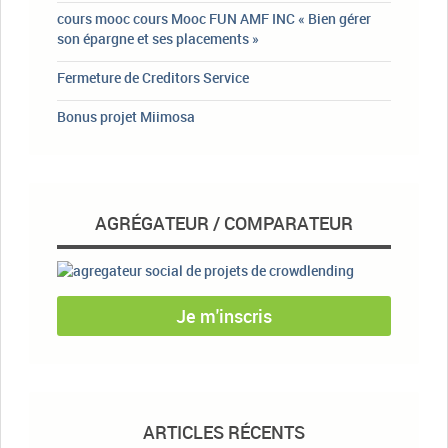
cours mooc cours Mooc FUN AMF INC « Bien gérer
son épargne et ses placements »
Fermeture de Creditors Service
Bonus projet Miimosa
AGRÉGATEUR / COMPARATEUR
Je m'inscris
ARTICLES RÉCENTS