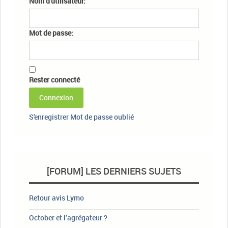
Nom d'utilisateur:
Mot de passe:
Rester connecté
Connexion
S'enregistrer
Mot de passe oublié
[FORUM] LES DERNIERS SUJETS
Retour avis Lymo
October et l’agrégateur ?