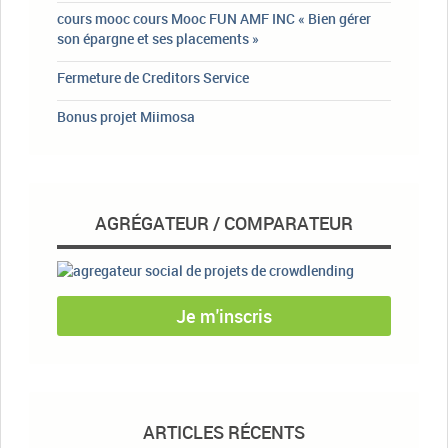
cours mooc cours Mooc FUN AMF INC « Bien gérer
son épargne et ses placements »
Fermeture de Creditors Service
Bonus projet Miimosa
AGRÉGATEUR / COMPARATEUR
Je m'inscris
ARTICLES RÉCENTS