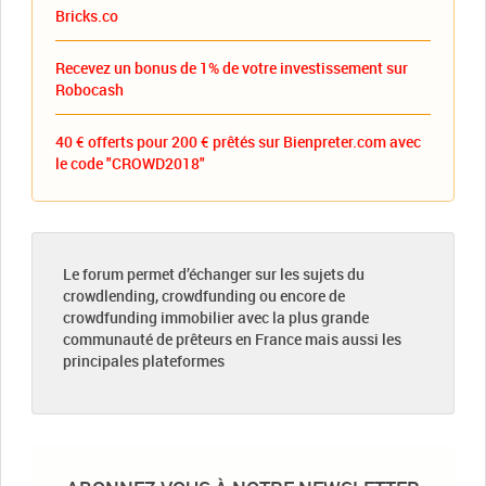
Bricks.co
Recevez un bonus de 1% de votre investissement sur
Robocash
40 € offerts pour 200 € prêtés sur Bienpreter.com avec
le code "CROWD2018"
Le forum permet d’échanger sur les sujets du
crowdlending, crowdfunding ou encore de
crowdfunding immobilier avec la plus grande
communauté de prêteurs en France mais aussi les
principales plateformes