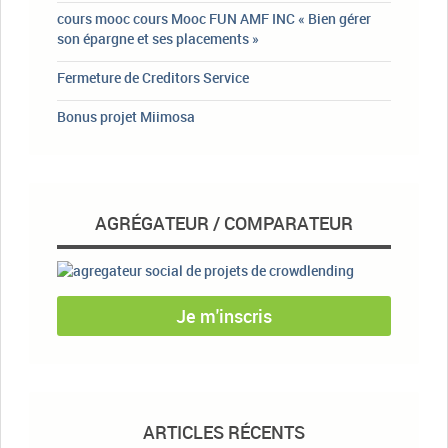
cours mooc cours Mooc FUN AMF INC « Bien gérer
son épargne et ses placements »
Fermeture de Creditors Service
Bonus projet Miimosa
AGRÉGATEUR / COMPARATEUR
Je m'inscris
ARTICLES RÉCENTS