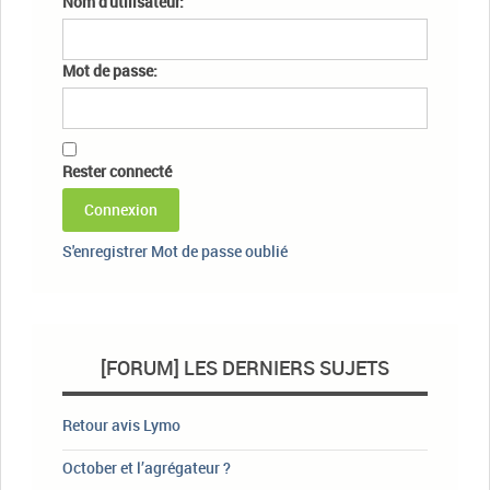
Nom d'utilisateur:
Mot de passe:
Rester connecté
Connexion
S'enregistrer
Mot de passe oublié
[FORUM] LES DERNIERS SUJETS
Retour avis Lymo
October et l’agrégateur ?