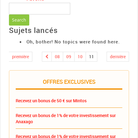
Sujets lancés
Oh, bother! No topics were found here.
première
08
09
10
11
dernière
OFFRES EXCLUSIVES
Recevez un bonus de 50 € sur Mintos
Recevez un bonus de 1% de votre investissement sur
Anaxago
Recevez un bonus de 1% de votre investissement sur