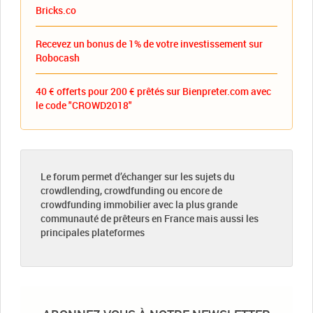
Bricks.co
Recevez un bonus de 1% de votre investissement sur
Robocash
40 € offerts pour 200 € prêtés sur Bienpreter.com avec
le code "CROWD2018"
Le forum permet d’échanger sur les sujets du
crowdlending, crowdfunding ou encore de
crowdfunding immobilier avec la plus grande
communauté de prêteurs en France mais aussi les
principales plateformes