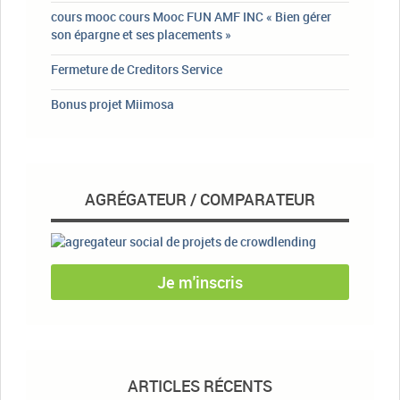
cours mooc cours Mooc FUN AMF INC « Bien gérer
son épargne et ses placements »
Fermeture de Creditors Service
Bonus projet Miimosa
AGRÉGATEUR / COMPARATEUR
Je m'inscris
ARTICLES RÉCENTS