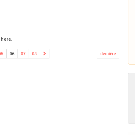
 here.
05
06
07
08
dernière